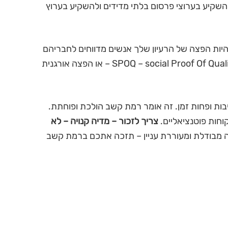
השקיע בערוצי פרסום בלתי מדידים ולהשקיע בערוץ
להיות הפצה של הרעיון שלך אנשים מדווחים לחבריהם
על איכות המוצרים או השירות שלך- מה שקרוי SPOQ – social Proof Of Quality – או הפצה אורגנית
טיבות ופחות זמן. זה אומר רמת קשב הולכת ופוחתת.
חות פוטנציאליים.
צריך לזכור – מדיה קנויה – לא
ה מבודלת ומעוררת עניין – תזכה אתכם ברמת קשב