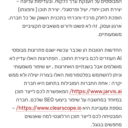
המבוססים על הענקת ערך ללקוח. ובעדיפות עליונה –
יצירת תוכן יחודי, יעיל ופרסונלי. יצירת תוכן ( והפצתו)
הופכת לחלק מרכזי והכרחי בתכנית השווק של כל חברה,
ארגון ועסק. זה לא פשוט ודורש משאבים תקציביים
משמעותיים.
החדשות הטובות הן שכבר עכשיו ישנם פתרונות מבוססי
AI העוזרים לכם ביצירת התוכן . הפתרונות האלו עדיין לא
מושלמים אבל בשנתיים האחרונות , יש שיפור משמעותי
וניתן להשתמש בפלטפורמות האלו בצורה יעילה ולא ממש
יקרה : אחת החברות המובילות בתחום היא חברת
https://www.jarvis.ai/
המאפשרת לכם לייצר תוכן
במיוחד במחשבה על שיפור ביצועי SEO שלכם. חברה
נוספת ומעניינת היא
https://www.clearscope.io/
–
המבטיחה לכם לייצר תוכן הרלוונטי למה שאנשים
מחפשים בגוגל.