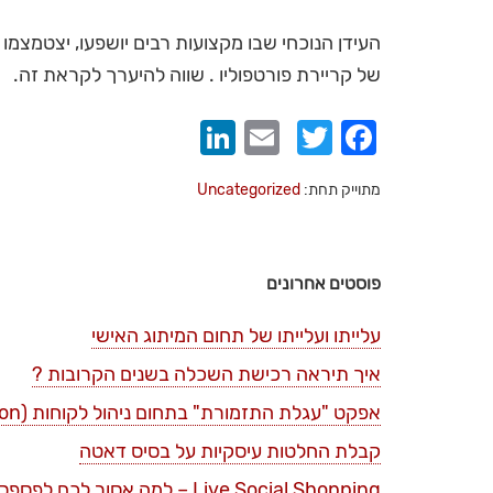
העידן הנוכחי שבו מקצועות רבים יושפעו, יצטמצמו
של קריירת פורטפוליו . שווה להיערך לקראת זה.
LinkedIn
Email
Twitter
Facebook
מתוייק תחת:
Uncategorized
פוסטים אחרונים
עלייתו ועלייתו של תחום המיתוג האישי
איך תיראה רכישת השכלה בשנים הקרובות ?
אפקט "עגלת התזמורת" בתחום ניהול לקוחות (bandwagon)
קבלת החלטות עיסקיות על בסיס דאטה
Live Social Shopping – למה אסור לכם לפספס את הטרנד הזה ?