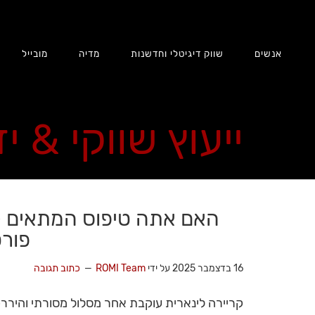
אנשים
שווק דיגיטלי וחדשנות
מדיה
מובייל
ייעוץ שווקי & י
האם אתה טיפוס המתאים לק
פורט
16 בדצמבר 2025
על ידי
ROMI Team
כתוב תגובה
קריירה לינארית עוקבת אחר מסלול מסורתי והירר