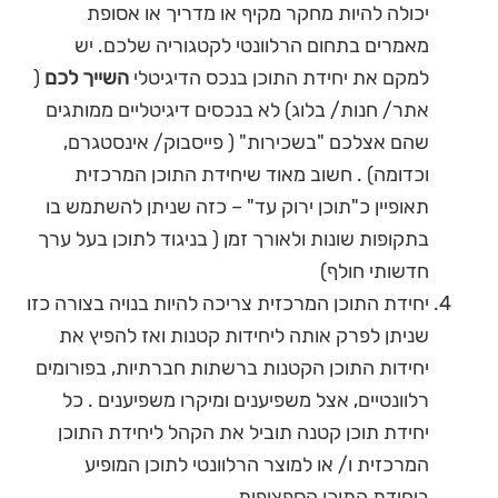
יכולה להיות מחקר מקיף או מדריך או אסופת
מאמרים בתחום הרלוונטי לקטגוריה שלכם. יש
למקם את יחידת התוכן בנכס הדיגיטלי
השייך לכם
(
אתר/ חנות/ בלוג) לא בנכסים דיגיטליים ממותגים
שהם אצלכם "בשכירות" ( פייסבוק/ אינסטגרם,
וכדומה) . חשוב מאוד שיחידת התוכן המרכזית
תאופיין כ"תוכן ירוק עד" – כזה שניתן להשתמש בו
בתקופות שונות ולאורך זמן ( בניגוד לתוכן בעל ערך
חדשותי חולף)
יחידת התוכן המרכזית צריכה להיות בנויה בצורה כזו
שניתן לפרק אותה ליחידות קטנות ואז להפיץ את
יחידות התוכן הקטנות ברשתות חברתיות, בפורומים
רלוונטיים, אצל משפיענים ומיקרו משפיענים . כל
יחידת תוכן קטנה תוביל את הקהל ליחידת התוכן
המרכזית ו/ או למוצר הרלוונטי לתוכן המופיע
ביחידת התוכן הספציפית.