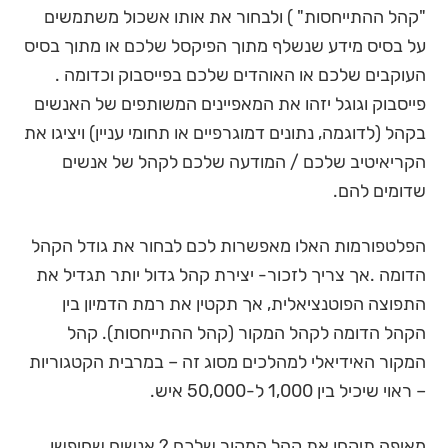
"קהל ההתייחסות" ) ולבחור את אותו אשכול משתמשים
על בסיס מידע שנשלף מתוך הפיקסל שלכם או מתוך בסיס
העוקבים שלכם או האוהדים שלכם בפייסבוק וכדומה .
פייסבוק וגוגל יזהו את המאפיינים המשותפים של האנשים
בקהל (לדוגמה, נתונים דמוגרפיים או תחומי עניין) ויציגו את
הקריאיטיב שלכם / המודעה שלכם לקהל של אנשים
שדומים להם.
הפלטפורמות האלו מאפשרות לכם לבחור את גודל הקהל
הדומה .אך צריך לזכור- יצירת קהל גדול יותר תגדיל את
התפוצה הפוטנציאלית, אך תקטין את רמת הדמיון בין
הקהל הדומה לקהל המקור (קהל ההתייחסות). קהל
המקור האידיאלי למהלכים מסוג זה – במרבית הקטגוריות
– ראוי שיכיל בין 1,000 ל-50,000 איש.
מאיפה תיקחו את קהל המקור שלכם ? אנשים שחיפשו