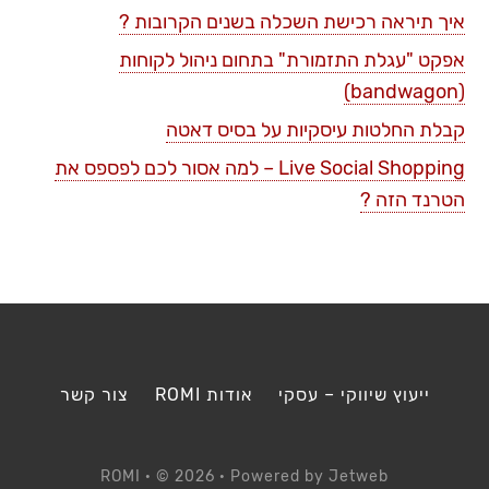
איך תיראה רכישת השכלה בשנים הקרובות ?
אפקט "עגלת התזמורת" בתחום ניהול לקוחות
(bandwagon)
קבלת החלטות עיסקיות על בסיס דאטה
Live Social Shopping – למה אסור לכם לפספס את
הטרנד הזה ?
ייעוץ שיווקי – עסקי
אודות ROMI
צור קשר
ROMI
· © 2026 · Powered by
Jetweb