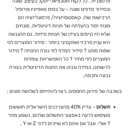
פרסונלית . כל לקוח פוטנציאלי יתקל בעיצוב שונה
ובסידור מדפים שונה – על בסיס מאפייניו ופרופיל
הרכישות שלו. קאסטומיזציה/ פרסונליזציה הם
מונחי יסוד בהצלחה של חניות דיגיטליות. מונחים
שלא היו קיימים בעידן של חנויות פיזיות. גם ההנגשה
היא עניין מרכזי ואפקטיבי ביותר : סידור המוצרים לפי
שמות מותג ? סידור המדף לפי גובה ההנחה ? סידור
המוצרים לפי מחיר ? כל האפשרויות עומדות
לרשותנו, במידה ובנינו את החנות הדיגיטלית בצורה
נכונה וחכמה.
בשכבה של פירוק החסמים ,רצוי להתייחס לשלושה סוגים :
תשלום
– עדיין 40% מהצרכנים הישראלית חוששים
משימוש לרעה באמצעי התשלום שלהם. נשמע מוזר
? אולי. אבל אם אתם לא שייכים לדור Z או Y ,