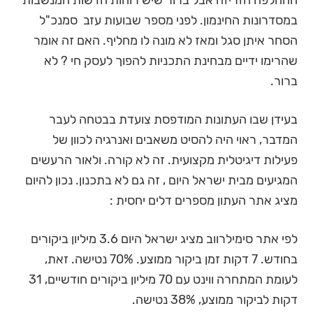
ההחלפה הזריזה אבל ברור שיש רוחות חדשות המנשבות
במסדרונות החינמון. לפני מספר שבועות עזב סמנכ"ל
הסחר איתן סגל ומאז לא מונה לו מחליף. האם זה אומר
שהרימו ידיים מבחינת התכניות להפוך לעסק חי ? לא
ברור.
בעידן שבו העתונות המודפסת צועדת בבטחה לעבר
המדבר, ראוי היה להסיט משאבים ואנרגיה לכוון של
פעילות דיגיטלית מקצועית. זה לא קורה. ולאור הרעשים
המגיעים מבית ישראל היום , זה גם לא בתכנון. נכון להיום
מציג אתר העתון מספרים דלים יחסית :
לפי אתר סימילרווב מציג ישראל היום 3.6 מיליון ביקורים
בחודש. 7 דקות זמן ביקור ממוצע. 70% נטישה. זאת,
לעומת המתחרה ווינט עם 70 מיליון ביקורים חודשיים, 31
דקות לביקור ממוצע, 38% נטישה.