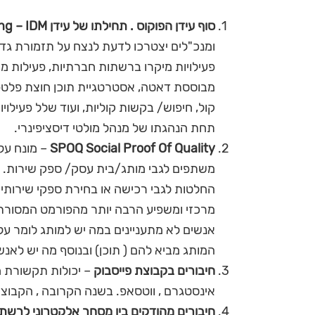
סוף עידן הפוקוס . תחילתו של עידן Integrated Digital Marketing – IDM
ומנכ"לים יצטרכו לדעת לנצח על תזמורת גדול
פעילויות מיקרו ברשתות חברתיות, פעילות 
קול, חיפוש/ בקשות קוליות, ועוד שלל פעילויו
תחת הנהגתו של מנהל מולטי דיסציפינרי.
SPOQ Social Proof Of Quality
– מונח על
משתפים לגבי מותג/בית עסק/ ספק שירות. ב
אנשים לא מתעניינים במה יש למותג לומר על 
המותג מביא להם ( תוכן) ובנוסף מה יש לאנשים א
חיבורים בקבוצת פייסבוק
– יכולות תקשורת מא
אינסטגרם , ווטסאפ. בשנה הקרובה , הקבוצ
חיבורים מהודקים בין מסחר אלקטרוני לרשת