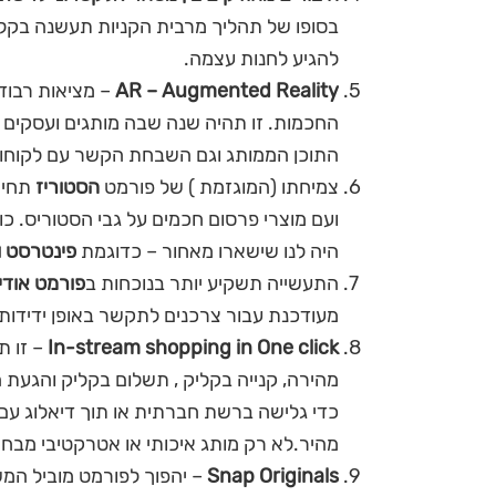
בסופו של תהליך מרבית הקניות תעשנה בקל
להגיע לחנות עצמה.
AR – Augmented Reality
– מציאות רבוד
החכמות. זו תהיה שנה שבה מותגים ועסקים 
התוכן הממותג וגם השבחת הקשר עם לקוחו
צמיחתו (המוגזמת ) של פורמט
הסטוריז
תחיי
ועם מוצרי פרסום חכמים על גבי הסטוריס. 
היה לנו שישארו מאחור – כדוגמת
פינטרסט ו
התעשייה תשקיע יותר בנוכחות ב
פורמט אודיו
מעודכנת עבור צרכנים לתקשר באופן ידידותי ואינטואיטיבי 
In-stream shopping in One click
– זו ת
מהירה, קנייה בקליק , תשלום בקליק והגעת 
כדי גלישה ברשת חברתית או תוך דיאלוג עם ה
מהיר.לא רק מותג איכותי או אטרקטיבי מבחי
Snap Originals
– יהפוך לפורמט מוביל המש