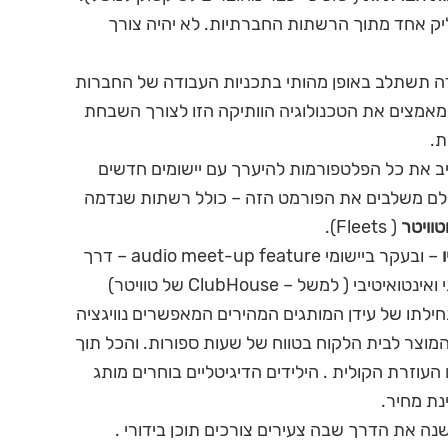
יק אחד מתוך הרשתות החברתיות. לא יהיה צורך
ה תשתלב באופן מהותי בתכניות העבודה של החברות
מאמצים את הטכנולוגיה הוותיקה הזו לצורך השבחת
ת.
ב את כל הפלטפורמות להיערך עם יישומים חדשים
כולם משלבים את הפורמט הזה – כולל רשתות שנדמה
טוויטר
( Fleets).
– ובעקר ביישומי audio meet-up feature – דרך
( למשל – ClubHouse של טוויטר)
חילתו של עידן המותגים המהירים המאפשרים נוויגציה
המוצר לבית הלקוח בטווח של שעות ספורות. והכל תוך
עוזרת הקולית . הילידים הדיגיטליים בוחרים מותג
נת מחיר.
נה את הדרך שבה צעירים צורכים תוכן בידורי .