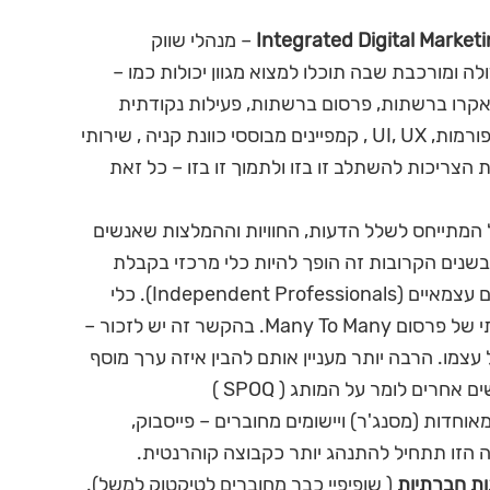
– מנהלי שווק
ה ומורכבת שבה תוכלו למצוא מגוון יכולות כמו –
מאקרו ברשתות, פרסום ברשתות, פעילות נקודתית
מבוססת דאטה, אסטרטגיית תוכן חוצת פלטפורמות, UI, UX , קמפיינים מבוססי כוונת קניה , שירותי
ת הצריכות להשתלב זו בזו ולתמוך זו בזו – כל זאת
 המתייחס לשלל הדעות, החוויות וההמלצות שאנשים
שנים הקרובות זה הופך להיות כלי מרכזי בקבלת
החלטות לגבי רכישה או בחירת ספקי שירותים עצמאיים (Independent Professionals). כלי
מרכזי ומשפיע הרבה יותר מהפורמט המסורתי של פרסום Many To Many. בהקשר זה יש לזכור –
עצמו. הרבה יותר מעניין אותם להבין איזה ערך מוסף
חרים לומר על המותג ( SPOQ )
וחדות (מסנג'ר) ויישומים מחוברים – פייסבוק,
ה הזו תתחיל להתנהג יותר כקבוצה קוהרנטית.
ות חברתיות
( שופיפיי כבר מחוברים לטיקטוק למשל).