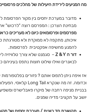
מה המניעים לירידת היעילות של מהלכים פרסומיים
מדובר במערכת יחסים בין מקור הפרסומת לצ
מבחינת הצרכן : המפרסם רוצה "לרכוש" את ז
מפרסמים ופרסומאים כיום לא מעריכים כראוי
איכותן, מתקפה לא ממוקדת ולא מטורגתת כר
להמנע מחשיפה אפקטיבית לפרסומות.
דור ה Z & Y
– סגמנט שלא צורך טלוויזיה לינ
לבאנרים ואילו שילוט חוצות נתפס בעיניהם 
אז איפה ניתן לתפוס אותם ? פזורים בפלטפורמות שו
וכדומה. זה מה שנקרא il
בבניית מניפה רחבה של מיקרו פאבלישרס ומשפיעני
יושב על תקציבי מדיה שמנים.
תקשורת חד כוונית / מערכת יחסים של מקור