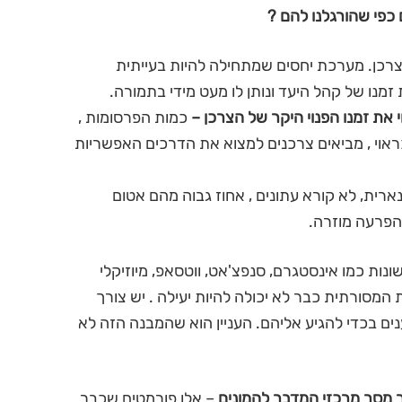
 כפי שהורגלנו להם ?
רכן. מערכת יחסים שמתחילה להיות בעייתית
מנו של קהל היעד ונותן לו מעט מידי בתמורה.
 את זמנו הפנוי היקר של הצרכן –
כמות הפרסומות ,
אוי , מביאים צרכנים למצוא את הדרכים האפשריות
ארית, לא קורא עתונים , אחוז גבוה מהם אטום
כהפרעה מוזרה.
נות כמו אינסטגרם, סנפצ'אט, ווטסאפ, מיוזיקלי
Long Ta קלאסי. הפעילות המסורתית כבר לא יכולה להיות יעילה . יש צורך
ם בכדי להגיע אליהם. העניין הוא שהמבנה הזה לא
 מסר מרכזי המדבר להמונים
– אלו פורמטים שכבר