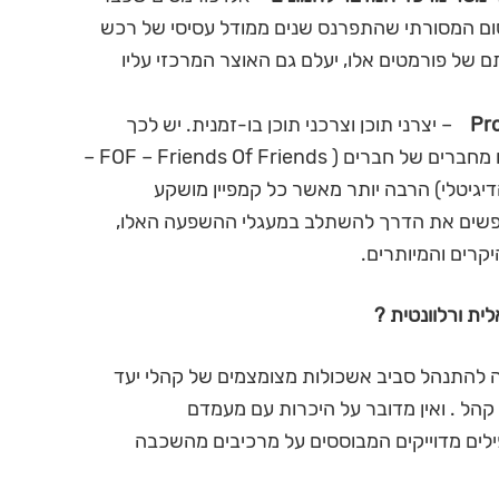
רסום המסורתי שהתפרנס שנים ממודל עסיסי של רכש
ם של פורמטים אלו, יעלם גם האוצר המרכזי עליו
– יצרני תוכן וצרכני תוכן בו-זמנית. יש לכך
השפעה קיצונית : כולנו מושפעים מחברים או מחברים של חברים ( FOF – Friends Of Friends –
דיגיטלי) הרבה יותר מאשר כל קמפיין מושקע
מחפשים את הדרך להשתלב במעגלי ההשפעה האלו,
קרים והמיותרים.
ית ורלוונטית ?
 להתנהל סביב אשכולות מצומצמים של קהלי יעד
קהל . ואין מדובר על היכרות עם מעמדם
פילים מדוייקים המבוססים על מרכיבים מהשכבה