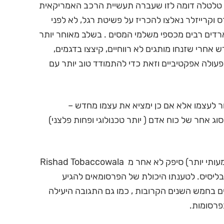
טלטלה דומה לזו שעברה תעשיית הרכב האמריקאית
ס וקרייזלר נאלצו להכריז על פשיטת רגל, לא לפני
רדים רבים מכספי משלמי המסים . בשלב מאוחר יותר
אחרי שזנחו מותגים לא רווחיים, קיצצו בדגמים,
י פעולה אפקטיביים וזאת כדי להתמודד טוב יותר עם
ור לעצמו אלא אם כן ימציא את עצמו מחדש –
ג אחר של כוח אדם ( יותר טכנולוגי ופחות פלצני)
את התחזית העגומה הזו ( יש המנבאים חיתוך משמעותי יותר) סיפק לא אחר מ Rishad Tobaccowala
ליסיס. לטענתו היכולת של הפרסומאים להגיע
 בחמש השנים הקרובות , כמו גם התגובה היעילה
פרסומות.