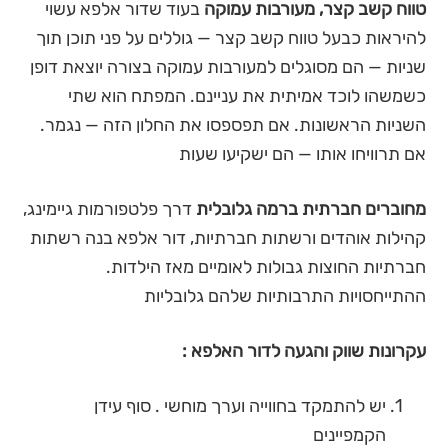
טווח קשב קצר, מעורבות עמוקה
בעוד שדור אלפא עשוי
להיראות כבעל טווח קשב קצר — גוללים על פני תוכן תוך
שניות — הם מסוגלים למעורבות עמוקה בצורה יוצאת דופן
כשמשהו לוכד אמיתית את עניינם. המפתח הוא שתי
השניות הראשונות. אם תפספסו את החלון הזה — נגמר.
אם תרוויחו אותו — הם ישקיעו שעות
מחוברים חברתית ברמה גלובלית
דרך פלטפורמות גיימינג,
קהילות אוהדים ורשתות חברתיות, דור אלפא בנה רשתות
חברתיות החוצות גבולות לאומיים מאז הילדות.
ההתייחסויות התרבותיות שלהם גלובליות
עקרונות שווק והגעה לדור האלפא :
יש להתמקד בחווייה וערך מוחשי . סוף עידן
הקמפיינים